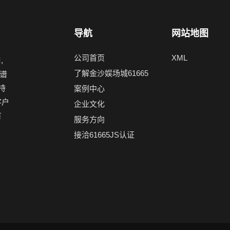
导航
网站地图
公司首页
XML
,
了解金沙娱场城61665
谱
持
案例中心
客户
企业文化
有
服务方向
接洽61665JS认证