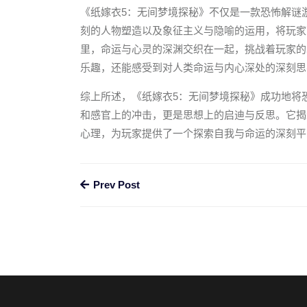
《纸嫁衣5：无间梦境探秘》不仅是一款恐怖解谜
刻的人物塑造以及象征主义与隐喻的运用，将玩家
里，命运与心灵的深渊交织在一起，挑战着玩家的
乐趣，还能感受到对人类命运与内心深处的深刻思
综上所述，《纸嫁衣5：无间梦境探秘》成功地将
和感官上的冲击，更是思想上的启迪与反思。它揭
心理，为玩家提供了一个探索自我与命运的深刻平
Prev Post