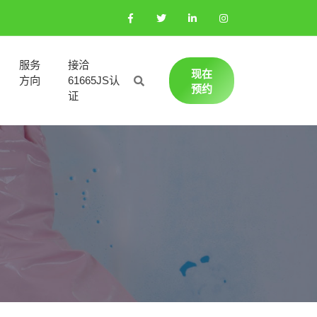
服务
接洽
现在
方向
61665JS认
预约
证