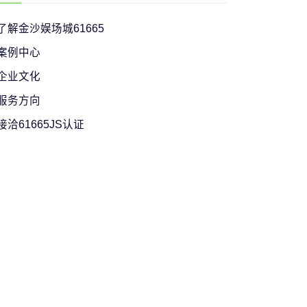
了解金沙娱场城61665
案例中心
企业文化
服务方向
接洽61665JS认证