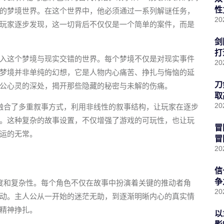
性
的梦境世界。在这个世界中，他必须通过一系列解谜任务，
20
玩家逐步发现，这一切背后不仅仅是一个简单的案件，而是
剑
打
入这个梦境与现实交错的世界。每个梦境不仅是对现实事件
20
梦境并非单纯的幻想，它是人物内心痛苦、挣扎与悔恼的延
刀
公心灵的深处，揭开那些隐藏的秘密与未解的伤痛。
取
20
融合了多重叙事方式，利用非线性的叙事结构，让玩家在逐步
。这种复杂的故事设置，不仅增强了游戏的可玩性，也让玩
冒
运的无常。
冒
20
信
争
度和复杂性。每个角色不仅在故事中扮演着关键的推动者角
20
动。主人公从一开始的迷茫无助，到逐渐明晰内心的真实情
精神挣扎。
以