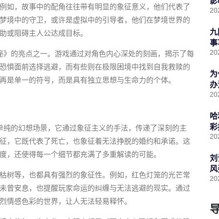
影
例如，故事中的配角往往带有明显的象征意义，他们代表了
20
梦境中的守卫，或许是虚拟中的引导者，他们在梦境世界的
九
助或阻碍主人公达成目标。
事
20
秘》的亮点之一。游戏通过对角色内心深处的刻画，揭示了每
恐惧面前选择逃避，而有些则在极限困境中找到自我救赎的
为
再是单一的符号，而是具有独立思想与生命力的个体。
办
20
哈
彩
单纯的幻想场景，它通过象征主义的手法，传递了深刻的主
20
征，它既代表了死亡，也象征着无法挣脱的婚约和承诺。这
度，还使得每一个细节都充满了多重解读的可能。
刘
风
枯树等，也都具有强烈的象征性。例如，红色灯笼的光芒常
20
未曾安息，也提醒玩家命运的纠缠与无法逃避的现实。通过
烈情感色彩的世界，让人无法轻易释怀。