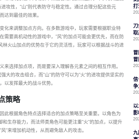
打
击与进攻性，"山"则代表防守与稳定性。通过合理分配这些元
20
而达到最佳的效果。
刀
变化来调整加点方向。在多数游戏中，玩家需要根据职业特
取
在需要高机动性的游戏中，"风"的加点可能会更优先，而在防
20
，风林火山加点的优势在于它的灵活性，玩家可以根据战斗的进
冒
冒
20
义来选择加点项，而是要深入理解各元素之间的相互作用。
成强大的攻击组合，而"山"的防守可以为"火"的进攻提供坚实的
信
，以发挥最大的战斗优势。
争
20
点策略
以
影
因此根据角色特点选择适合的加点策略至关重要。以角色为
20
御和生存能力，而法师类角色可能更注重"火"的加点，以提升
"风"来增加机动性，从而避免敌人的攻击。
九