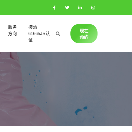
服务
接洽
现在
方向
61665JS认
预约
证