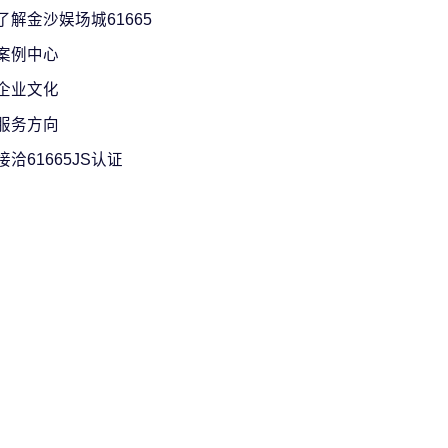
了解金沙娱场城61665
案例中心
企业文化
服务方向
接洽61665JS认证