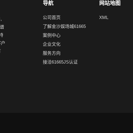
导航
网站地图
公司首页
XML
,
了解金沙娱场城61665
谱
持
案例中心
客户
企业文化
有
服务方向
接洽61665JS认证