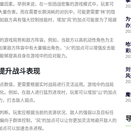
事
量因素。举例来说，在一些团战密集的游戏模式中，玩家可
20
大量伤害。而在需要长期消耗的对抗中，可能更需要"林"的隐
为
如敌方具有强大控制技能时，增加"风"的加点可能是为了规避
办
20
的游戏局势和敌方阵容。例如，当敌方以高机动性角色为主
哈
如果敌方阵容中有大量输出角色，"火"的加点可以增强反击能
彩
能够提高自身在游戏中的应对能力。
20
刘
提升战斗表现
风
20
点数值，更需要根据实时战局进行灵活运用。游戏中的战局
化。例如，在敌人进行猛烈进攻时，玩家可以增加"山"的加点
魔
力，打击敌人弱点。
20
判断。玩家应根据当前的资源状况、敌人的强弱以及目标任
偏向于群体控制，"风"的加点可以让你更加灵活地避开敌人的
的加点可以加速击杀进程。