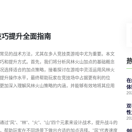
技巧提升全面指南
常见的战术方法，尤其在多人竞技类游戏中尤为重要。本文
巧和提升方式。首先，我们将分析风林火山加点的基础概念
况选择适合的加点策略，接着探讨在游戏中灵活运用风林火
提升操作水平，最终帮助玩家在竞技场中占据更有利的位
在
更加深入理解风林火山策略的内涵，并能够有效地将其应用
体
20
双
性
20
"风"、"林"、"火"、"山"四个元素来设计战术，提升战斗的
，帮助玩家在不同场景下做出合适的加点选择。"风"代表速度
剑