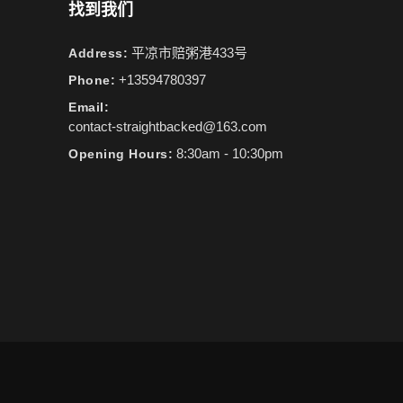
找到我们
平凉市赔粥港433号
Address:
+13594780397
Phone:
Email:
contact-straightbacked@163.com
8:30am - 10:30pm
Opening Hours: