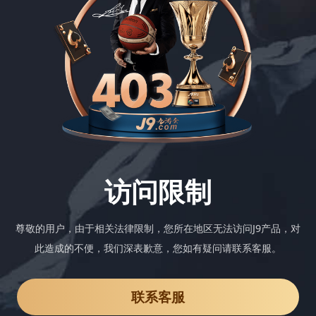
访问限制
尊敬的用户，由于相关法律限制，您所在地区无法访问J9产品，对
此造成的不便，我们深表歉意，您如有疑问请联系客服。
联系客服